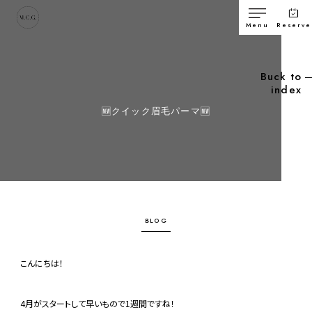
Menu
Reserve
Buck to
index
🆕クイック眉毛パーマ🆕
BLOG
こんにちは！
4月がスタートして早いもので1週間ですね！