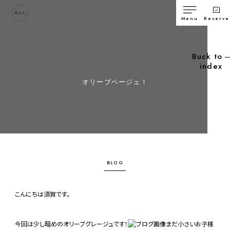
Menu
Reserve
Buck to
index
オリーブベージュ！
BLOG
こんにちは須賀です。
今回は少し暗めのオリーブグレージュです！
まだ小さいお子様