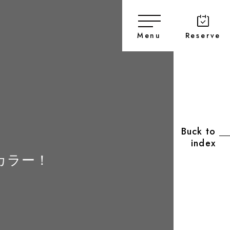
Menu
Reserve
Buck to
index
カラー！