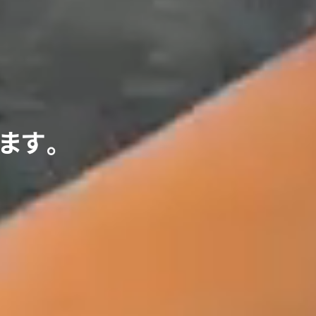
ま
す
。