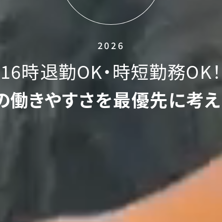
2
0
2
6
1
6
時
退
勤
O
K
・
時
短
勤
務
O
K
！
の
働
き
や
す
さ
を
最
優
先
に
考
え