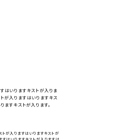
ますはいりますキストが入りま
ストが入りますはいりますキス
りますキストが入ります。
ストが入りますはいりますキストが
ますはいりますキストが入りますは