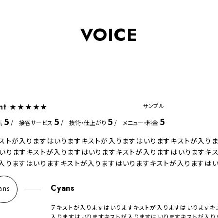
VOICE
nt
サンプル
★★★★★
5
5
5
5
気
/ 接客サービス
/ 技術・仕上がり
/ メニュー・料金
ストが入りますはいりますキストが入りますはいりますキストが入り
いりますキストが入りますはいりますキストが入りますはいりますキ
入りますはいりますキストが入りますはいりますキストが入りますはい
Cyans
テキストが入りますはいりますキストが入りますはいりますキ
入りますはいりますキストが入りますはいりますキストが入り