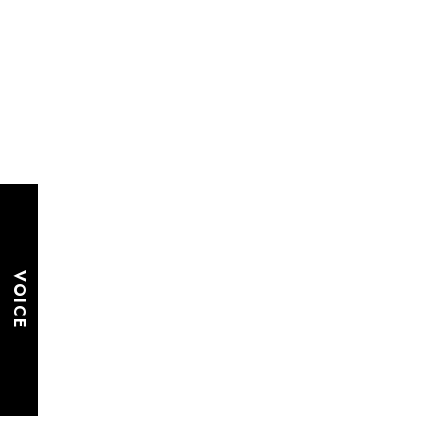
VOICE