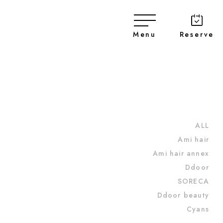
Menu
Reserve
ALL
Ami hair
Ami hair annex
Ddoor
SORECA
Ddoor beauty
Cyans